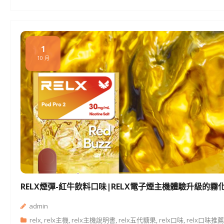
1
10 月
RELX煙彈-紅牛飲料口味|RELX電子煙主機體驗升級的霧
admin
relx
,
relx主機
,
relx主機說明書
,
relx五代糖果
,
relx口味
,
relx口味推薦