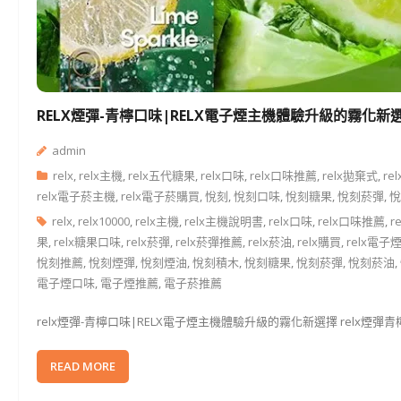
RELX煙彈-青檸口味|RELX電子煙主機體驗升級的霧化新
admin
relx
,
relx主機
,
relx五代糖果
,
relx口味
,
relx口味推薦
,
relx拋棄式
,
re
relx電子菸主機
,
relx電子菸購買
,
悅刻
,
悅刻口味
,
悅刻糖果
,
悅刻菸彈
,
悅
relx
,
relx10000
,
relx主機
,
relx主機說明書
,
relx口味
,
relx口味推薦
,
r
果
,
relx糖果口味
,
relx菸彈
,
relx菸彈推薦
,
relx菸油
,
relx購買
,
relx電子
悅刻推薦
,
悅刻煙彈
,
悅刻煙油
,
悅刻積木
,
悅刻糖果
,
悅刻菸彈
,
悅刻菸油
,
電子煙口味
,
電子煙推薦
,
電子菸推薦
relx煙彈-青檸口味|RELX電子煙主機體驗升級的霧化新選擇 relx煙
READ MORE