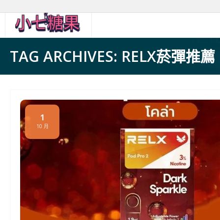
Skip
to
content
TAG ARCHIVES: RELX菸彈推薦
1
10 月