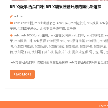
RELX煙彈-西瓜口味|RELX糖果體驗升級的霧化新選擇
admin
relx
,
relx主機
,
relx主機說明書
,
relx口味
,
relx拋棄式
,
relx推薦
,
rel
子煙
,
悅刻電子煙dcard
,
悅刻電子煙評價
,
電子煙
relx
,
relx10000
,
relx主機
,
relx主機說明書
,
relx口味
,
relx口味推薦
,
r
果
,
relx糖果口味
,
relx菸彈
,
relx菸彈 relx
,
relx菸彈推薦
,
relx菸油
,
relx
味
,
悅刻口味推薦
,
悅刻官網
,
悅刻拋棄式
,
悅刻推薦
,
悅刻煙彈
,
悅刻煙油
,
價
,
悅刻電子菸
,
悅刻電子菸主機
,
拋棄式主機
,
拋棄式煙彈
,
電子煙
,
電子
relx煙彈-西瓜口味|體驗升級的霧化新選擇 relx煙彈西瓜口味-的
READ MORE
Theme