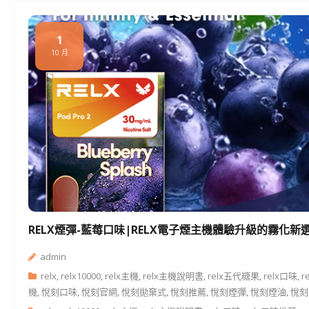
1
10 月
RELX煙彈-藍莓口味|RELX電子煙主機體驗升級的霧化新
admin
relx
,
relx10000
,
relx主機
,
relx主機說明書
,
relx五代糖果
,
relx口味
,
r
機
,
悅刻口味
,
悅刻官網
,
悅刻拋棄式
,
悅刻推薦
,
悅刻煙彈
,
悅刻煙油
,
悅刻