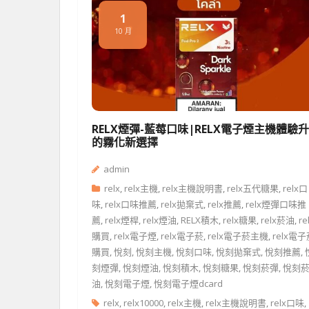
1
10 月
RELX煙彈-藍莓口味|RELX電子煙主機體驗
的霧化新選擇
admin
relx
,
relx主機
,
relx主機說明書
,
relx五代糖果
,
relx口
味
,
relx口味推薦
,
relx拋棄式
,
relx推薦
,
relx煙彈口味推
薦
,
relx煙桿
,
relx煙油
,
RELX積木
,
relx糖果
,
relx菸油
,
re
購買
,
relx電子煙
,
relx電子菸
,
relx電子菸主機
,
relx電
購買
,
悅刻
,
悅刻主機
,
悅刻口味
,
悅刻拋棄式
,
悅刻推薦
,
刻煙彈
,
悅刻煙油
,
悅刻積木
,
悅刻糖果
,
悅刻菸彈
,
悅刻
油
,
悅刻電子煙
,
悅刻電子煙dcard
relx
,
relx10000
,
relx主機
,
relx主機說明書
,
relx口味
,