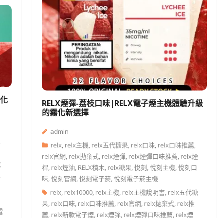
霧化
RELX煙彈-荔枝口味|RELX電子煙主機體驗升級
的霧化新選擇
admin
,
relx
,
relx主機
,
relx五代糖果
,
relx口味
,
relx口味推薦
,
relx官網
,
relx拋棄式
,
relx煙彈
,
relx煙彈口味推薦
,
relx煙
悅
桿
,
relx煙油
,
RELX積木
,
relx糖果
,
悅刻
,
悅刻主機
,
悅刻口
,
味
,
悅刻官網
,
悅刻電子菸
,
悅刻電子菸主機
relx
,
relx10000
,
relx主機
,
relx主機說明書
,
relx五代糖
果
,
relx口味
,
relx口味推薦
,
relx官網
,
relx拋棄式
,
relx推
電
薦
,
relx新款電子煙
,
relx煙彈
,
relx煙彈口味推薦
,
relx煙