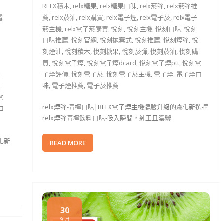
RELX積木
,
relx糖果
,
relx糖果口味
,
relx菸彈
,
relx菸彈推
電
薦
,
relx菸油
,
relx購買
,
relx電子煙
,
relx電子菸
,
relx電子
菸主機
,
relx電子菸購買
,
悅刻
,
悅刻主機
,
悅刻口味
,
悅刻
口味推薦
,
悅刻官網
,
悅刻拋棄式
,
悅刻推薦
,
悅刻煙彈
,
悅
刻煙油
,
悅刻積木
,
悅刻糖果
,
悅刻菸彈
,
悅刻菸油
,
悅刻購
買
,
悅刻電子煙
,
悅刻電子煙dcard
,
悅刻電子煙ptt
,
悅刻電
悅
子煙評價
,
悅刻電子菸
,
悅刻電子菸主機
,
電子煙
,
電子煙口
購
味
,
電子煙推薦
,
電子菸推薦
電
relx煙彈-青檸口味|RELX電子煙主機體驗升級的霧化新選擇
口
relx煙彈青檸飲料口味-吸入瞬間，純正且濃鬱
化新
READ MORE
30
9 月