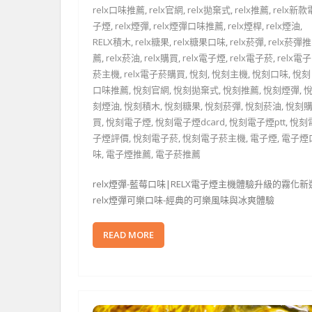
relx口味推薦
,
relx官網
,
relx拋棄式
,
relx推薦
,
relx新款
子煙
,
relx煙彈
,
relx煙彈口味推薦
,
relx煙桿
,
relx煙油
,
RELX積木
,
relx糖果
,
relx糖果口味
,
relx菸彈
,
relx菸彈推
薦
,
relx菸油
,
relx購買
,
relx電子煙
,
relx電子菸
,
relx電子
菸主機
,
relx電子菸購買
,
悅刻
,
悅刻主機
,
悅刻口味
,
悅刻
口味推薦
,
悅刻官網
,
悅刻拋棄式
,
悅刻推薦
,
悅刻煙彈
,
刻煙油
,
悅刻積木
,
悅刻糖果
,
悅刻菸彈
,
悅刻菸油
,
悅刻
買
,
悅刻電子煙
,
悅刻電子煙dcard
,
悅刻電子煙ptt
,
悅刻
子煙評價
,
悅刻電子菸
,
悅刻電子菸主機
,
電子煙
,
電子煙
味
,
電子煙推薦
,
電子菸推薦
relx煙彈-藍莓口味|RELX電子煙主機體驗升級的霧化新
relx煙彈可樂口味-經典的可樂風味與冰爽體驗
READ MORE