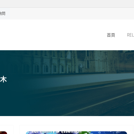
E詢問
首頁
R
積木