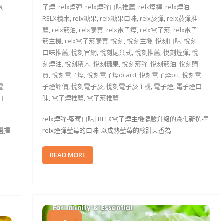
電
子煙
,
relx煙彈
,
relx煙彈口味推薦
,
relx煙桿
,
relx煙油
,
RELX積木
,
relx糖果
,
relx糖果口味
,
relx菸彈
,
relx菸彈推
薦
,
relx菸油
,
relx購買
,
relx電子煙
,
relx電子菸
,
relx電子
菸主機
,
relx電子菸購買
,
悅刻
,
悅刻主機
,
悅刻口味
,
悅刻
口味推薦
,
悅刻官網
,
悅刻拋棄式
,
悅刻推薦
,
悅刻煙彈
,
悅
悅
刻煙油
,
悅刻積木
,
悅刻糖果
,
悅刻菸彈
,
悅刻菸油
,
悅刻購
購
買
,
悅刻電子煙
,
悅刻電子煙dcard
,
悅刻電子煙ptt
,
悅刻電
電
子煙評價
,
悅刻電子菸
,
悅刻電子菸主機
,
電子煙
,
電子煙口
口
味
,
電子煙推薦
,
電子菸推薦
relx煙彈-藍莓口味|RELX電子煙主機體驗升級的霧化新選擇
選擇
relx煙彈藍莓的口味-以成熟藍莓的酸甜果香為
READ MORE