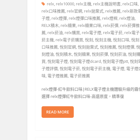
relx
,
relx10000
,
relx主機
,
relx主機說明書
,
relx口味
,
relx口味推薦
,
relx官網
,
relx拋棄式
,
relx推薦
,
relx新款
子煙
,
relx煙彈
,
relx煙彈口味推薦
,
relx煙桿
,
relx煙油
,
RELX積木
,
relx糖果
,
relx糖果口味
,
relx菸彈
,
relx菸彈推
薦
,
relx菸油
,
relx購買
,
relx電子煙
,
relx電子菸
,
relx電子
菸主機
,
relx電子菸購買
,
悅刻
,
悅刻主機
,
悅刻口味
,
悅刻
口味推薦
,
悅刻官網
,
悅刻拋棄式
,
悅刻推薦
,
悅刻煙彈
,
刻煙油
,
悅刻積木
,
悅刻糖果
,
悅刻菸彈
,
悅刻菸油
,
悅刻
買
,
悅刻電子煙
,
悅刻電子煙dcard
,
悅刻電子煙ptt
,
悅刻
子煙評價
,
悅刻電子菸
,
悅刻電子菸主機
,
電子煙
,
電子煙
味
,
電子煙推薦
,
電子菸推薦
relx煙彈-紅牛飲料口味|RELX電子煙主機體驗升級的霧
選擇 relx煙彈紅牛飲料口味-高還原度，精準復
READ MORE