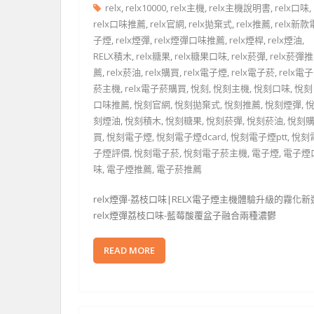
relx
,
relx10000
,
relx主機
,
relx主機說明書
,
relx口味
,
relx口味推薦
,
relx官網
,
relx拋棄式
,
relx推薦
,
relx新款
子煙
,
relx煙彈
,
relx煙彈口味推薦
,
relx煙桿
,
relx煙油
,
RELX積木
,
relx糖果
,
relx糖果口味
,
relx菸彈
,
relx菸彈推
薦
,
relx菸油
,
relx購買
,
relx電子煙
,
relx電子菸
,
relx電子
菸主機
,
relx電子菸購買
,
悅刻
,
悅刻主機
,
悅刻口味
,
悅刻
口味推薦
,
悅刻官網
,
悅刻拋棄式
,
悅刻推薦
,
悅刻煙彈
,
刻煙油
,
悅刻積木
,
悅刻糖果
,
悅刻菸彈
,
悅刻菸油
,
悅刻
買
,
悅刻電子煙
,
悅刻電子煙dcard
,
悅刻電子煙ptt
,
悅刻
子煙評價
,
悅刻電子菸
,
悅刻電子菸主機
,
電子煙
,
電子煙
味
,
電子煙推薦
,
電子菸推薦
relx煙彈-荔枝口味|RELX電子煙主機體驗升級的霧化新
relx煙彈荔枝口味-藍莓酸覆盆子融合兩種濃鬱
READ MORE