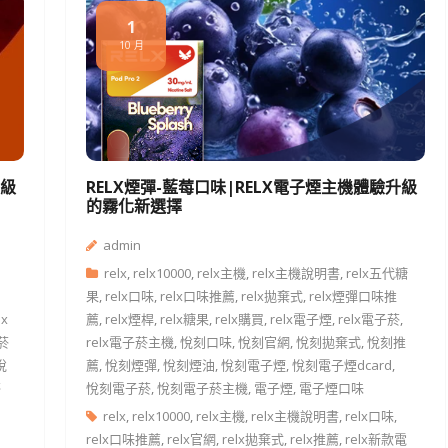
1
10 月
升級
RELX煙彈-藍莓口味|RELX電子煙主機體驗升級
的霧化新選擇
admin
relx
,
relx10000
,
relx主機
,
relx主機說明書
,
relx五代糖
果
,
relx口味
,
relx口味推薦
,
relx拋棄式
,
relx煙彈口味推
lx
薦
,
relx煙桿
,
relx糖果
,
relx購買
,
relx電子煙
,
relx電子菸
,
子菸
relx電子菸主機
,
悅刻口味
,
悅刻官網
,
悅刻拋棄式
,
悅刻推
悅
薦
,
悅刻煙彈
,
悅刻煙油
,
悅刻電子煙
,
悅刻電子煙dcard
,
菸
悅刻電子菸
,
悅刻電子菸主機
,
電子煙
,
電子煙口味
relx
,
relx10000
,
relx主機
,
relx主機說明書
,
relx口味
,
relx口味推薦
,
relx官網
,
relx拋棄式
,
relx推薦
,
relx新款電