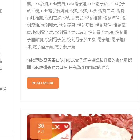
薦
,
relx菸油
,
relx購買
,
relx電子煙
,
relx電子菸
,
relx電子
電
菸主機
,
relx電子菸購買
,
悅刻
,
悅刻主機
,
悅刻口味
,
悅刻
口味推薦
,
悅刻官網
,
悅刻拋棄式
,
悅刻推薦
,
悅刻煙彈
,
悅
刻煙油
,
悅刻積木
,
悅刻糖果
,
悅刻菸彈
,
悅刻菸油
,
悅刻購
買
,
悅刻電子煙
,
悅刻電子煙dcard
,
悅刻電子煙ptt
,
悅刻電
子煙評價
,
悅刻電子菸
,
悅刻電子菸主機
,
電子煙
,
電子煙口
悅
味
,
電子煙推薦
,
電子菸推薦
購
relx煙彈-奇異果口味|RELX電子煙主機體驗升級的霧化新選
電
擇 relx煙彈奇異果口味-是充滿異國情調的混合
口
READ MORE
選擇
30
9 月