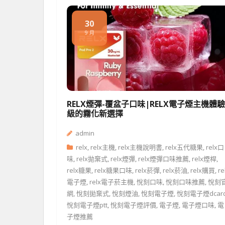
30
9 月
RELX煙彈-覆盆子口味|RELX電子煙主機體
級的霧化新選擇
admin
relx
,
relx主機
,
relx主機說明書
,
relx五代糖果
,
relx口
味
,
relx拋棄式
,
relx煙彈
,
relx煙彈口味推薦
,
relx煙桿
,
relx糖果
,
relx糖果口味
,
relx菸彈
,
relx菸油
,
relx購買
,
re
電子煙
,
relx電子菸主機
,
悅刻口味
,
悅刻口味推薦
,
悅刻
網
,
悅刻拋棄式
,
悅刻煙油
,
悅刻電子煙
,
悅刻電子煙dcar
悅刻電子煙ptt
,
悅刻電子煙評價
,
電子煙
,
電子煙口味
,
電
子煙推薦