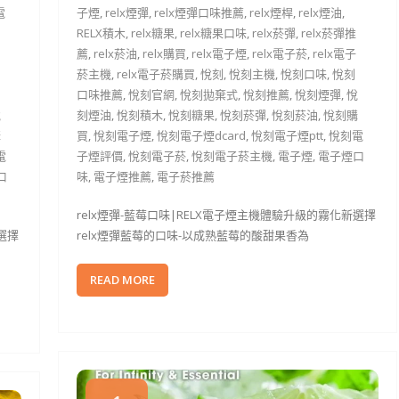
電
子煙
,
relx煙彈
,
relx煙彈口味推薦
,
relx煙桿
,
relx煙油
,
RELX積木
,
relx糖果
,
relx糖果口味
,
relx菸彈
,
relx菸彈推
薦
,
relx菸油
,
relx購買
,
relx電子煙
,
relx電子菸
,
relx電子
菸主機
,
relx電子菸購買
,
悅刻
,
悅刻主機
,
悅刻口味
,
悅刻
口味推薦
,
悅刻官網
,
悅刻拋棄式
,
悅刻推薦
,
悅刻煙彈
,
悅
悅
刻煙油
,
悅刻積木
,
悅刻糖果
,
悅刻菸彈
,
悅刻菸油
,
悅刻購
購
買
,
悅刻電子煙
,
悅刻電子煙dcard
,
悅刻電子煙ptt
,
悅刻電
電
子煙評價
,
悅刻電子菸
,
悅刻電子菸主機
,
電子煙
,
電子煙口
口
味
,
電子煙推薦
,
電子菸推薦
relx煙彈-藍莓口味|RELX電子煙主機體驗升級的霧化新選擇
選擇
relx煙彈藍莓的口味-以成熟藍莓的酸甜果香為
READ MORE