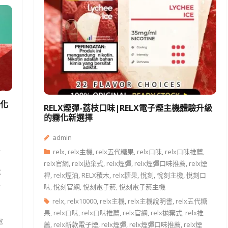
霧化
RELX煙彈-荔枝口味|RELX電子煙主機體驗升級
的霧化新選擇
admin
,
relx
,
relx主機
,
relx五代糖果
,
relx口味
,
relx口味推薦
,
relx官網
,
relx拋棄式
,
relx煙彈
,
relx煙彈口味推薦
,
relx煙
悅
桿
,
relx煙油
,
RELX積木
,
relx糖果
,
悅刻
,
悅刻主機
,
悅刻口
,
味
,
悅刻官網
,
悅刻電子菸
,
悅刻電子菸主機
relx
,
relx10000
,
relx主機
,
relx主機說明書
,
relx五代糖
果
,
relx口味
,
relx口味推薦
,
relx官網
,
relx拋棄式
,
relx推
電
薦
,
relx新款電子煙
,
relx煙彈
,
relx煙彈口味推薦
,
relx煙