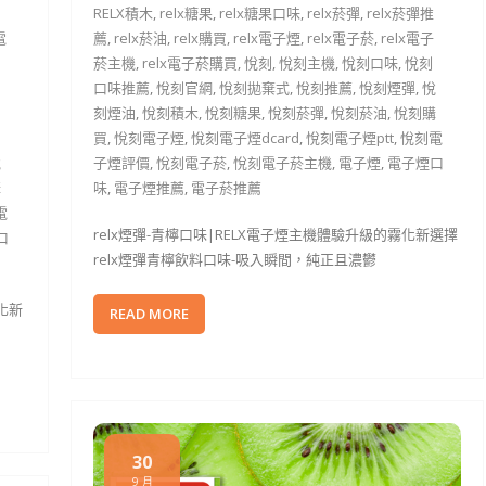
RELX積木
,
relx糖果
,
relx糖果口味
,
relx菸彈
,
relx菸彈推
電
薦
,
relx菸油
,
relx購買
,
relx電子煙
,
relx電子菸
,
relx電子
菸主機
,
relx電子菸購買
,
悅刻
,
悅刻主機
,
悅刻口味
,
悅刻
口味推薦
,
悅刻官網
,
悅刻拋棄式
,
悅刻推薦
,
悅刻煙彈
,
悅
刻煙油
,
悅刻積木
,
悅刻糖果
,
悅刻菸彈
,
悅刻菸油
,
悅刻購
買
,
悅刻電子煙
,
悅刻電子煙dcard
,
悅刻電子煙ptt
,
悅刻電
悅
子煙評價
,
悅刻電子菸
,
悅刻電子菸主機
,
電子煙
,
電子煙口
購
味
,
電子煙推薦
,
電子菸推薦
電
relx煙彈-青檸口味|RELX電子煙主機體驗升級的霧化新選擇
口
relx煙彈青檸飲料口味-吸入瞬間，純正且濃鬱
化新
READ MORE
30
9 月