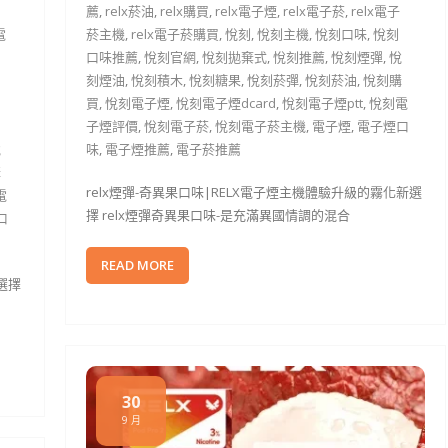
薦
,
relx菸油
,
relx購買
,
relx電子煙
,
relx電子菸
,
relx電子
電
菸主機
,
relx電子菸購買
,
悅刻
,
悅刻主機
,
悅刻口味
,
悅刻
口味推薦
,
悅刻官網
,
悅刻拋棄式
,
悅刻推薦
,
悅刻煙彈
,
悅
刻煙油
,
悅刻積木
,
悅刻糖果
,
悅刻菸彈
,
悅刻菸油
,
悅刻購
買
,
悅刻電子煙
,
悅刻電子煙dcard
,
悅刻電子煙ptt
,
悅刻電
子煙評價
,
悅刻電子菸
,
悅刻電子菸主機
,
電子煙
,
電子煙口
悅
味
,
電子煙推薦
,
電子菸推薦
購
relx煙彈-奇異果口味|RELX電子煙主機體驗升級的霧化新選
電
擇 relx煙彈奇異果口味-是充滿異國情調的混合
口
READ MORE
選擇
30
9 月