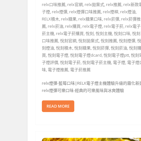
relx口味推薦
,
relx官網
,
relx拋棄式
,
relx推薦
,
relx新款
子煙
,
relx煙彈
,
relx煙彈口味推薦
,
relx煙桿
,
relx煙油
,
RELX積木
,
relx糖果
,
relx糖果口味
,
relx菸彈
,
relx菸彈推
薦
,
relx菸油
,
relx購買
,
relx電子煙
,
relx電子菸
,
relx電子
菸主機
,
relx電子菸購買
,
悅刻
,
悅刻主機
,
悅刻口味
,
悅刻
口味推薦
,
悅刻官網
,
悅刻拋棄式
,
悅刻推薦
,
悅刻煙彈
,
刻煙油
,
悅刻積木
,
悅刻糖果
,
悅刻菸彈
,
悅刻菸油
,
悅刻
買
,
悅刻電子煙
,
悅刻電子煙dcard
,
悅刻電子煙ptt
,
悅刻
子煙評價
,
悅刻電子菸
,
悅刻電子菸主機
,
電子煙
,
電子煙
味
,
電子煙推薦
,
電子菸推薦
relx煙彈-藍莓口味|RELX電子煙主機體驗升級的霧化新
relx煙彈可樂口味-經典的可樂風味與冰爽體驗
READ MORE