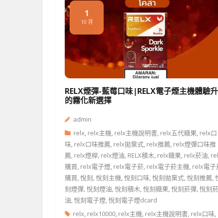
1
10 月
RELX煙彈-藍莓口味|RELX電子煙主機體驗
的霧化新選擇
admin
relx
,
relx主機
,
relx主機說明書
,
relx五代糖果
,
relx口
味
,
relx口味推薦
,
relx拋棄式
,
relx推薦
,
relx煙彈口味推
薦
,
relx煙桿
,
relx煙油
,
RELX積木
,
relx糖果
,
relx菸油
,
re
購買
,
relx電子煙
,
relx電子菸
,
relx電子菸主機
,
relx電
購買
,
悅刻
,
悅刻主機
,
悅刻口味
,
悅刻拋棄式
,
悅刻推薦
,
刻煙彈
,
悅刻煙油
,
悅刻積木
,
悅刻糖果
,
悅刻菸彈
,
悅刻
油
,
悅刻電子煙
,
悅刻電子煙dcard
relx
,
relx10000
,
relx主機
,
relx主機說明書
,
relx口味
,