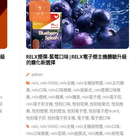
1
10 月
升級
RELX煙彈-藍莓口味|RELX電子煙主機體驗升級
的霧化新選擇
admin
relx
,
relx10000
,
relx主機
,
relx主機說明書
,
relx五代糖
果
,
relx口味
,
relx口味推薦
,
relx拋棄式
,
relx煙彈口味推
lx
薦
,
relx煙桿
,
relx糖果
,
relx購買
,
relx電子煙
,
relx電子菸
,
子菸
relx電子菸主機
,
悅刻口味
,
悅刻官網
,
悅刻拋棄式
,
悅刻推
悅
薦
,
悅刻煙彈
,
悅刻煙油
,
悅刻電子煙
,
悅刻電子煙dcard
,
菸
悅刻電子菸
,
悅刻電子菸主機
,
電子煙
,
電子煙口味
relx
,
relx10000
,
relx主機
,
relx主機說明書
,
relx口味
,
relx口味推薦
,
relx官網
,
relx拋棄式
,
relx推薦
,
relx新款電