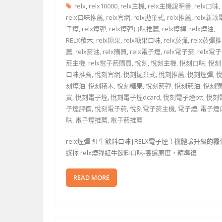
relx
,
relx10000
,
relx主機
,
relx主機說明書
,
relx口味
,
relx口味推薦
,
relx官網
,
relx拋棄式
,
relx推薦
,
relx新款
子煙
,
relx煙彈
,
relx煙彈口味推薦
,
relx煙桿
,
relx煙油
,
RELX積木
,
relx糖果
,
relx糖果口味
,
relx菸彈
,
relx菸彈推
薦
,
relx菸油
,
relx購買
,
relx電子煙
,
relx電子菸
,
relx電子
菸主機
,
relx電子菸購買
,
悅刻
,
悅刻主機
,
悅刻口味
,
悅刻
口味推薦
,
悅刻官網
,
悅刻拋棄式
,
悅刻推薦
,
悅刻煙彈
,
刻煙油
,
悅刻積木
,
悅刻糖果
,
悅刻菸彈
,
悅刻菸油
,
悅刻
買
,
悅刻電子煙
,
悅刻電子煙dcard
,
悅刻電子煙ptt
,
悅刻
子煙評價
,
悅刻電子菸
,
悅刻電子菸主機
,
電子煙
,
電子煙
味
,
電子煙推薦
,
電子菸推薦
relx煙彈-紅牛飲料口味|RELX電子煙主機體驗升級的霧
選擇 relx煙彈紅牛飲料口味-高還原度，精準復
READ MORE