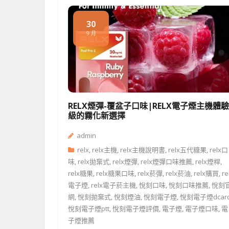
30
9 月
RELX煙彈-覆盆子口味|RELX電子煙主機體
級的霧化新選擇
admin
relx
,
relx主機
,
relx主機說明書
,
relx五代糖果
,
relx口
味
,
relx拋棄式
,
relx煙彈
,
relx煙彈口味推薦
,
relx煙桿
,
relx糖果
,
relx糖果口味
,
relx菸彈
,
relx菸油
,
relx購買
,
re
電子煙
,
relx電子菸主機
,
悅刻口味
,
悅刻口味推薦
,
悅刻
網
,
悅刻拋棄式
,
悅刻煙油
,
悅刻電子煙
,
悅刻電子煙dcar
悅刻電子煙ptt
,
悅刻電子煙評價
,
電子煙
,
電子煙口味
,
電
子煙推薦