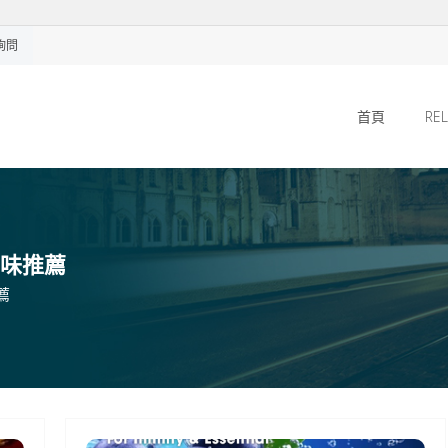
E詢問
首頁
R
X口味推薦
薦