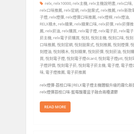
relx
,
relx10000
,
relx主機
,
relx主機說明書
,
relx口味
,
relx口味推薦
,
relx官網
,
relx拋棄式
,
relx推薦
,
relx新款
子煙
,
relx煙彈
,
relx煙彈口味推薦
,
relx煙桿
,
relx煙油
,
RELX積木
,
relx糖果
,
relx糖果口味
,
relx菸彈
,
relx菸彈推
薦
,
relx菸油
,
relx購買
,
relx電子煙
,
relx電子菸
,
relx電子
菸主機
,
relx電子菸購買
,
悅刻
,
悅刻主機
,
悅刻口味
,
悅刻
口味推薦
,
悅刻官網
,
悅刻拋棄式
,
悅刻推薦
,
悅刻煙彈
,
刻煙油
,
悅刻積木
,
悅刻糖果
,
悅刻菸彈
,
悅刻菸油
,
悅刻
買
,
悅刻電子煙
,
悅刻電子煙dcard
,
悅刻電子煙ptt
,
悅刻
子煙評價
,
悅刻電子菸
,
悅刻電子菸主機
,
電子煙
,
電子煙
味
,
電子煙推薦
,
電子菸推薦
relx煙彈-荔枝口味|RELX電子煙主機體驗升級的霧化新
relx煙彈荔枝口味-藍莓酸覆盆子融合兩種濃鬱
READ MORE