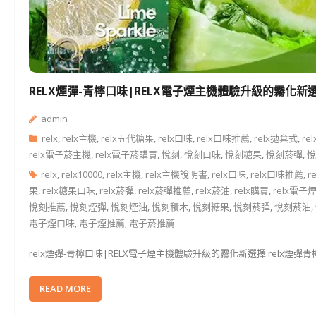
RELX煙彈-青檸口味|RELX電子煙主機體驗升級的霧化新
admin
relx
,
relx主機
,
relx五代糖果
,
relx口味
,
relx口味推薦
,
relx拋棄式
,
re
relx電子菸主機
,
relx電子菸購買
,
悅刻
,
悅刻口味
,
悅刻糖果
,
悅刻菸彈
,
悅
relx
,
relx10000
,
relx主機
,
relx主機說明書
,
relx口味
,
relx口味推薦
,
r
果
,
relx糖果口味
,
relx菸彈
,
relx菸彈推薦
,
relx菸油
,
relx購買
,
relx電子
悅刻推薦
,
悅刻煙彈
,
悅刻煙油
,
悅刻積木
,
悅刻糖果
,
悅刻菸彈
,
悅刻菸油
,
電子煙口味
,
電子煙推薦
,
電子菸推薦
relx煙彈-青檸口味|RELX電子煙主機體驗升級的霧化新選擇 relx煙
READ MORE