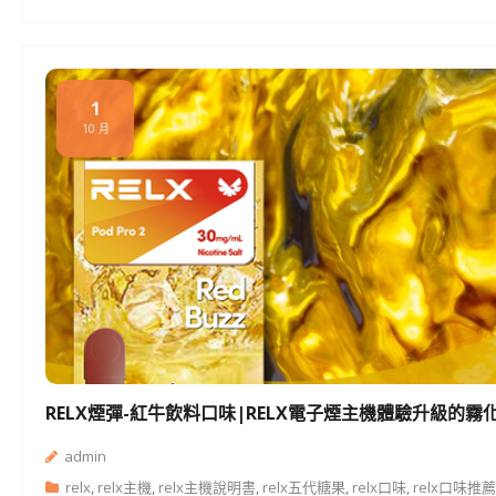
1
10 月
RELX煙彈-紅牛飲料口味|RELX電子煙主機體驗升級的霧
admin
relx
,
relx主機
,
relx主機說明書
,
relx五代糖果
,
relx口味
,
relx口味推薦