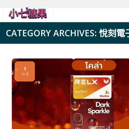
Skip
to
content
CATEGORY ARCHIVES: 悅刻
1
10 月