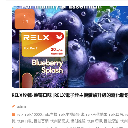
1
10 月
RELX煙彈-藍莓口味|RELX電子煙主機體驗升級的霧化新
admin
relx
,
relx10000
,
relx主機
,
relx主機說明書
,
relx五代糖果
,
relx口味
,
r
機
,
悅刻口味
,
悅刻官網
,
悅刻拋棄式
,
悅刻推薦
,
悅刻煙彈
,
悅刻煙油
,
悅刻