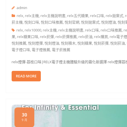
admin
relx
,
relx主機
,
relx主機說明書
,
relx五代糖果
,
relx口味
,
relx拋棄式
,
菸主機
,
悅刻口味
,
悅刻口味推薦
,
悅刻官網
,
悅刻拋棄式
,
悅刻煙油
,
悅刻
relx
,
relx10000
,
relx主機
,
relx主機說明書
,
relx口味
,
relx口味推薦
,
r
果
,
relx糖果口味
,
relx菸彈
,
relx菸彈推薦
,
relx菸油
,
relx購買
,
relx電子
悅刻推薦
,
悅刻煙彈
,
悅刻煙油
,
悅刻積木
,
悅刻糖果
,
悅刻菸彈
,
悅刻菸油
,
電子煙口味
,
電子煙推薦
,
電子菸推薦
relx煙彈-荔枝口味|RELX電子煙主機體驗升級的霧化新選擇 relx煙
READ MORE
30
9 月